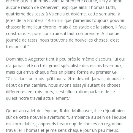
encore plus d'un mois avant la première course, il n'y a donc
aucune raison de s'énerver", explique ainsi Thomas Lüthi,
quatrième des tests à Valencia et dixième, cette semaine, à
Jerez de la Frontera. "Bien sûr que j'aimerais toujours pouvoir
chasser le meilleur chrono, mais à ce stade de la saison, il faut
construire. Et pour construire, il faut comprendre. A chaque
journée de tests, nous trouvons de nouvelles choses, c'est
très positif."
Dominique Aegerter tient à peu près le même discours, lui qui
n'a jamais été un très grand spécialiste des essais hivernaux,
mais qui arrive chaque fois en pleine forme au premier GP:
"C'est dans un mois qu'il faudra être devant! Jamais, depuis le
début de ma carrière, nous avions essayé autant de choses
différentes en trois jours, c'est l'illustration parfaite de ce
qu'est notre travail actuellement."
Quant au cadet de l'équipe, Robin Mulhauser, il se réjouit bien
sûr de cette nouvelle aventure: "L'ambiance au sein de l'équipe
est formidable, j'apprends beaucoup de choses en regardant
travailler Thomas et je me sens chaque jour un peu mieux.