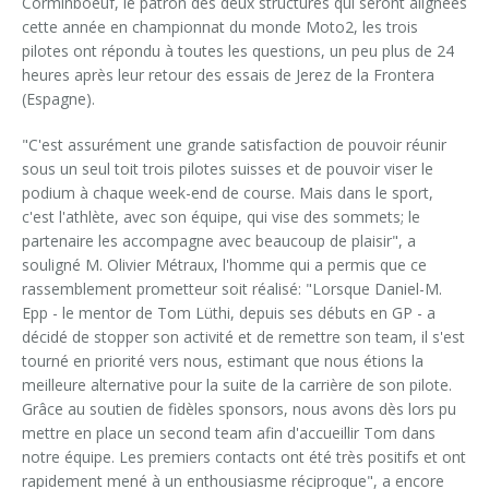
Corminboeuf, le patron des deux structures qui seront alignées
cette année en championnat du monde Moto2, les trois
pilotes ont répondu à toutes les questions, un peu plus de 24
heures après leur retour des essais de Jerez de la Frontera
(Espagne).
"C'est assurément une grande satisfaction de pouvoir réunir
sous un seul toit trois pilotes suisses et de pouvoir viser le
podium à chaque week-end de course. Mais dans le sport,
c'est l'athlète, avec son équipe, qui vise des sommets; le
partenaire les accompagne avec beaucoup de plaisir", a
souligné M. Olivier Métraux, l'homme qui a permis que ce
rassemblement prometteur soit réalisé: "Lorsque Daniel-M.
Epp - le mentor de Tom Lüthi, depuis ses débuts en GP - a
décidé de stopper son activité et de remettre son team, il s'est
tourné en priorité vers nous, estimant que nous étions la
meilleure alternative pour la suite de la carrière de son pilote.
Grâce au soutien de fidèles sponsors, nous avons dès lors pu
mettre en place un second team afin d'accueillir Tom dans
notre équipe. Les premiers contacts ont été très positifs et ont
rapidement mené à un enthousiasme réciproque", a encore