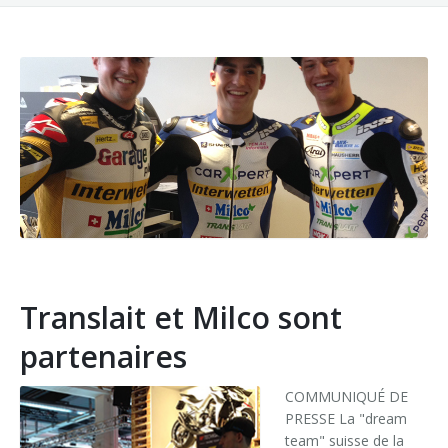
Video Mini-Serie
Lactopig
Fahrzeuge
Bulle
Tankreinigung
Sole
Aussenreinigung
Spezialitäten für Kälber
Gunzgen
Translait et Milco sont
partenaires
COMMUNIQUÉ DE
PRESSE La "dream
team" suisse de la