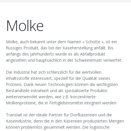
Video Mini-Serie
Lactopig
Fahrzeuge
Bulle
Tankreinigung
Molke
Sole
Aussenreinigung
Spezialitäten für Kälber
Gunzgen
Molke, auch bekannt unter dem Namen « Schotte », ist ein
flüssiges Produkt, das bei der Käseherstellung anfällt. Bis
anfangs des Jahrhunderts wurde es als Abfallprodukt
angesehen und hauptsächlich in der Schweinemast verwertet.
Die Industrie hat sich schliesslich für die wertvollen
Inhaltsstoffe interessiert, speziell für die Qualität seines
Proteins. Dank neuen Technologien können die wichtigsten
Bestandteile extrahiert und als spezialisierte Produkte
weiterverwendet werden, wie z.B. konzentrierte
Molkenproteine, die in Fertiglebensmittel integriert werden.
Translait ist der ideale Partner für Dorfkäsereien und die
Käseindustrie, denn die in den Käsereien produzierten Mengen
können problemlos gesammelt werden. Die logistische