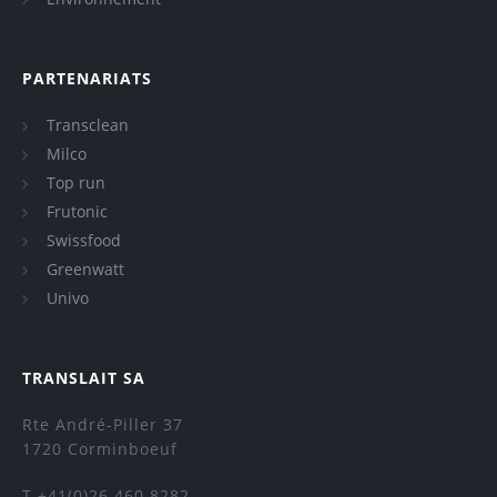
PARTENARIATS
Transclean
Milco
Top run
Frutonic
Swissfood
Greenwatt
Univo
TRANSLAIT SA
Rte André-Piller 37
1720 Corminboeuf
T +41(0)26 460 8282