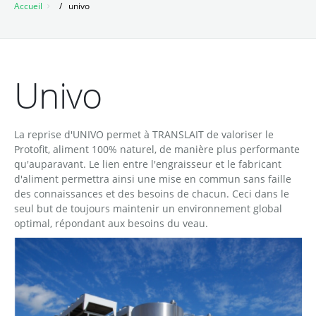
Accueil
univo
Mini-série vidéo
Lactopig
Véhicules
Bulle
Lavage en citerne
Mentions légales
Saumure
Lavage extérieur
Univo
Spécialités Veaux
Gunzgen
La reprise d'UNIVO permet à TRANSLAIT de valoriser le
Protofit, aliment 100% naturel, de manière plus performante
qu'auparavant. Le lien entre l'engraisseur et le fabricant
d'aliment permettra ainsi une mise en commun sans faille
des connaissances et des besoins de chacun. Ceci dans le
seul but de toujours maintenir un environnement global
optimal, répondant aux besoins du veau.