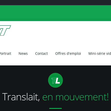
Portrait
News
Contact
Offres d'emploi
Mini-série vi
Translait,
en mouvement!