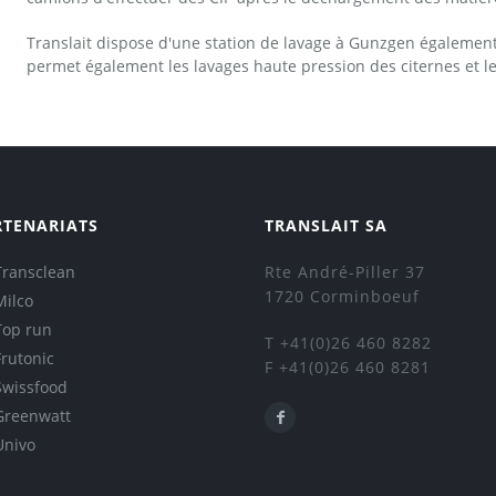
Translait dispose d'une station de lavage à Gunzgen également
permet également les lavages haute pression des citernes et leu
RTENARIATS
TRANSLAIT SA
Transclean
Rte André-Piller 37
1720 Corminboeuf
Milco
Top run
T +41(0)26 460 8282
Frutonic
F +41(0)26 460 8281
Swissfood
Greenwatt
Univo