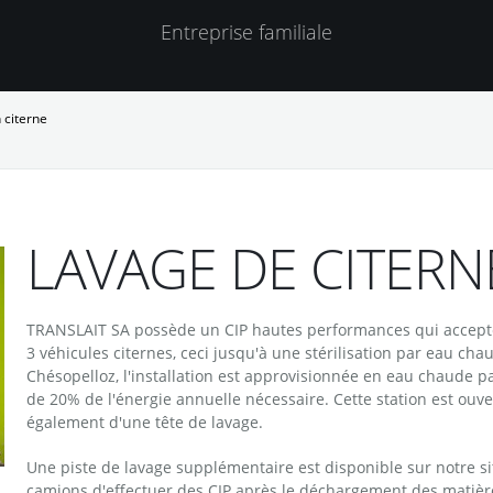
Entreprise familiale
 citerne
LAVAGE DE CITERN
TRANSLAIT SA possède un CIP hautes performances qui accepte
3 véhicules citernes, ceci jusqu'à une stérilisation par eau cha
Chésopelloz, l'installation est approvisionnée en eau chaude par
de 20% de l'énergie annuelle nécessaire. Cette station est ouv
également d'une tête de lavage.
Une piste de lavage supplémentaire est disponible sur notre si
camions d'effectuer des CIP après le déchargement des matières