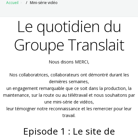
Accueil
Mini-série vidéo
Mini-série vidéo
Lactopig
Véhicules
Bulle
Lavage en citerne
Le quotidien du
Mentions légales
Saumure
Lavage extérieur
Groupe Translait
Spécialités Veaux
Gunzgen
Nous disons MERCI,
Nos collaboratrices, collaborateurs ont démontré durant les
dernières semaines,
un engagement remarquable que ce soit dans la production, la
maintenance, sur la route ou au télétravail et nous souhaitons par
une mini-série de vidéos,
leur témoigner notre reconnaissance et les remercier pour leur
travail.
Episode 1 : Le site de